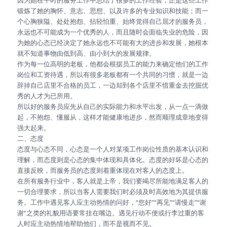
因为她在平时的服务工作中总结了很多的工作经验，正是这些工作
锻炼了她的胸怀、意志、思想、以及许多的专业知识和技能；而一
个心胸狭隘、处处抱怨、拈轻怕重、始终觉得自己屈才的服务员，
永远也不可能成为一个优秀的人，而且随时会面临失业的危险，因
为她的心态已经决定了她永远也不可能有大的进步和发展，她根本
就不知道事物由低到高、由小到大的发展规律。
作为每一位高明的老板，他都会根据员工的能力来确定他们的工作
岗位和工资待遇，所以有很多老板都有一个共同的习惯，就是一边
辞掉自己店里不合格的员工，一边却到各个店里不惜重金去挖掘优
秀的人才为已所用。
所以好的服务员应先从自己的实际能力和水平出发，从一点一滴做
起，不抱怨、懂服从，这样才能健康地进步，然而顺理成章地变得
强大起来。
二、态度
态度与心态不同，心态是一个人对某项工作岗位性质的基本认识和
理解，而态度则是心态的集中体现和具体化。态度的好坏是心态的
直接反映，而服务员的态度则着重体现在对客人的态度上。
在所有服务行业中，客人就是上帝，我们要竭尽所能地满足客人的
一切合理要求，所以当客人需要我们时必须及时高效地为其提供服
务。工作中遇见客人应主动热情的问好，“您好”“再见”“请慢走”“谢
谢”之类的礼貌用语要常挂在嘴边。遇见行动不便或行李过重的客
人时应主动热情地帮助他们，而不是视而不见。