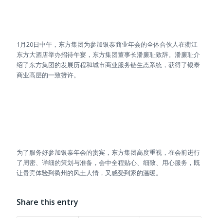
1月20日中午，东方集团为参加银泰商业年会的全体合伙人在衢江
东方大酒店举办招待午宴，东方集团董事长潘廉耻致辞。潘廉耻介
绍了东方集团的发展历程和城市商业服务链生态系统，获得了银泰
商业高层的一致赞许。
为了服务好参加银泰年会的贵宾，东方集团高度重视，在会前进行
了周密、详细的策划与准备，会中全程贴心、细致、用心服务，既
让贵宾体验到衢州的风土人情，又感受到家的温暖。
Share this entry