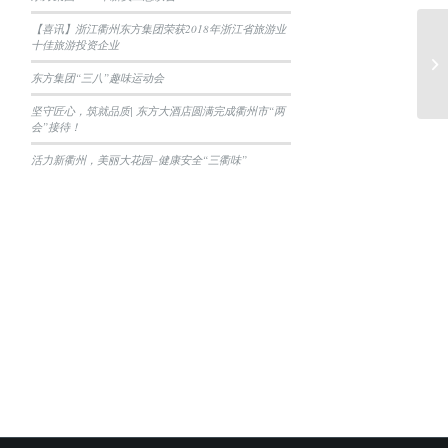
【喜讯】浙江衢州东方集团荣获2018年浙江省旅游业
十佳旅游投资企业
东
战
东方集团“三八”趣味运动会
坚守匠心，筑就品质| 东方大酒店圆满完成衢州市“两
会”接待！
活力新衢州，美丽大花园–健康安全“三衢味”