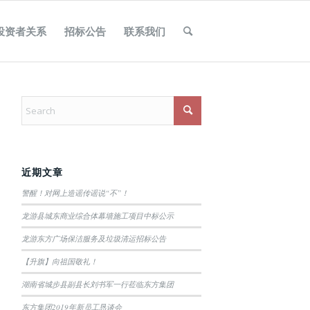
投资者关系
招标公告
联系我们
近期文章
警醒！对网上造谣传谣说“不”！
龙游县城东商业综合体幕墙施工项目中标公示
龙游东方广场保洁服务及垃圾清运招标公告
【升旗】向祖国敬礼！
湖南省城步县副县长刘书军一行莅临东方集团
东方集团2019年新员工恳谈会