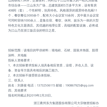
山高铁站1.5KM，交通便利，同时位于江山市最大的一站式消费城
市综合体——江山东方广场，总建筑面积5万多平方米，设有客房
408间（套），个性鲜明，别具特色。风格迥异的观景特色包厢11
个，餐饮餐位3000余个，配有大小会议室10余间，其中最大会议室
可同时容纳1000余人，是集住宿、餐饮、休闲、娱乐为一体的大型
特色文化主题酒店。其优越的地理位置，高端的配套设施，必将成
为江山乃至浙江饭店业的明日之星。
招标范围：该项目的甲供材料：墙地砖、石材、固装木饰面、肌理
涂料、木地板
投标人资格要求：
1、本次招标要求投标人须具备相应资质，业绩，并在人员、设
备、资金等方面具有相应的施工能力。
2、本次招标不接受联合体投标。
三、联系人
姓名：刘唐俊 电话：13732506115 邮箱：190867925@qq.com
四、其他要求
报名时间截止到2019年2月20日。
浙江衢州东方集团股份有限公司大宗物资招标办